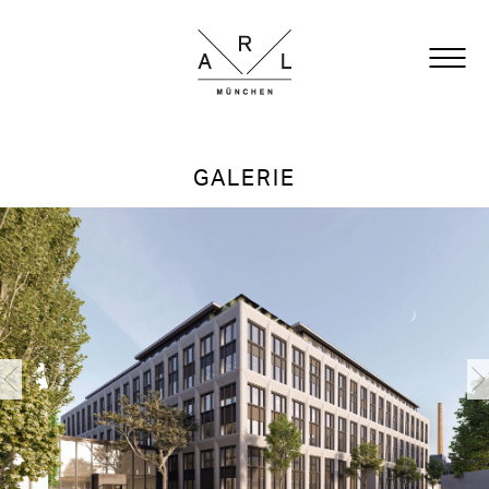
FAKTEN
GALERIE
ARCHITEKTUR
OFFICE
GARDEN
TOWN HALL
LAGE
GALERIE